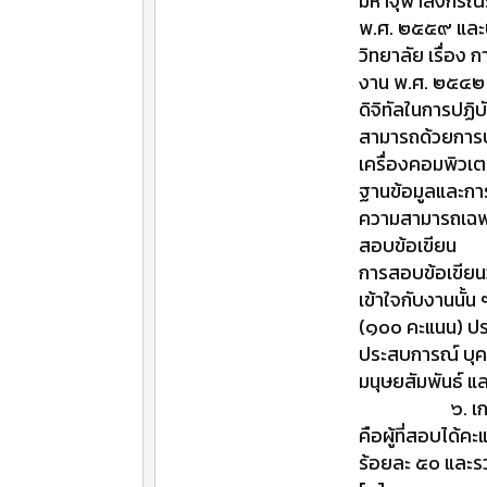
มหาจุฬาลงกรณรา
พ.ศ. ๒๕๕๙ และ
วิทยาลัย เรื่อง
งาน พ.ศ. ๒
ดิจิทัลในการปฏิ
สามารถด้วยการป
เครื่องคอมพิวเ
ฐานข้อมูลและการ
ความสามารถเฉพ
สอบข้อเขีย
การสอบข้อเขียน
เข้าใจกับงาน
(๑๐๐ คะแนน) ป
ประสบการณ์ บุค
มนุษยสัมพันธ์ 
๖. เกณฑ์การต
คือผู้ที่สอบได้ค
ร้อยละ ๕๐ และรว