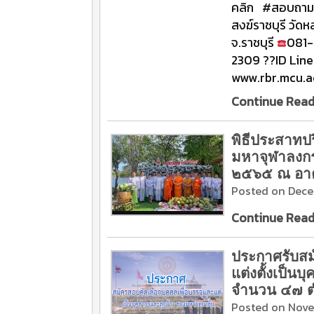
คลิก #สอบถามราย
สงฆ์ราชบุรี วั
จ.ราชบุรี
081-
2309 ??ID Line
www.rbr.mcu.a
Continue Readi
พิธีประสาทป
มหาจุฬาลงกร
๒๕๖๕ ณ อา
Posted on Dece
Continue Readi
ประกาศรับสม
แต่งตั้งเป็น
จำนวน ๔๗ ต
Posted on Nove