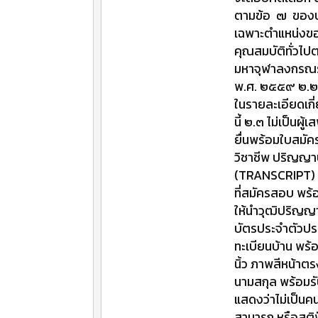
ตามข้อ ๗ ของประ
เฉพาะตำแหน่งของ
คุณสมบัติทั่วไป
มหาจุฬาลงกรณรา
พ.ศ. ๒๕๕๙ ๒.๒ เป
ในรายละเอียดเก
นี้ ๒.๓ ไม่เป็นผ
ยื่นพร้อมใบสมั
วิชาชีพ ปริญญ
(TRANSCRIPT) ท
ที่สมัครสอบ พร
ให้นำวุฒิปริญญา
บัตรประจำตัวปร
ทะเบียนบ้าน พร้
นิ้ว ภาพสีหน้าตร
นามสกุล พร้อมร
แสดงว่าไม่เป็นค
สามารถ หรือสติฟ