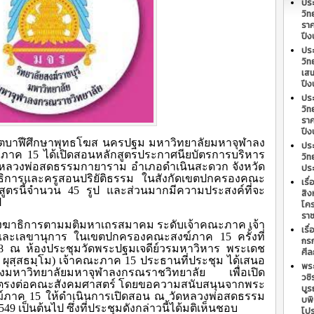
ปร
วิท
ราค
ปีง
ปร
วิท
เสน
ปีง
ปร
วิท
ราค
ปีง
าเขตบาฬีศึกษาพุทธโฆส นครปฐม มหาวิทยาลัยมหาจุฬาลง
ปร
ภาค 15 ได้เปิดสอนหลักสูตรประกาศนียบัตรการบริหาร
วิท
วัดหลวงพ่อสดธรรมกายาราม อำเภอดำเนินสะดวก จังหวัด
ปร
ธิการและครูสอนปริยัติธรรม ในสังกัดเขตปกครองคณะ
เรื
สูตรนี้จำนวน 45 รูป และส่วนมากมีความประสงค์ที่จะ
สิง
ป
โคร
ราช
ฆาธิการตามมติมหาเถรสมาคม ระดับเจ้าคณะภาค เจ้า
เรื
และเลขานุการ ในเขตปกครองคณะสงฆ์ภาค 15 ครั้งที่
กร
2548 ณ ห้องประชุมวัดพระปฐมเจดีย์วรมหาวิหาร พระเดช
ศีล
พ ผุสฺสธมฺโม) เจ้าคณะภาค 15 ประธานที่ประชุม ได้เสนอ
พระ
ของมหาวิทยาลัยมหาจุฬาลงกรณราชวิทยาลัย เพื่อเปิด
วชิ
้นตรงต่อคณะสังคมศาสตร์ โดยขอความสนับสนุนจากพระ
บู
ภาค 15 ให้ดำเนินการเปิดสอน ณ วัดหลวงพ่อสดธรรม
บพิ
49 เป็นต้นไป ซึ่งที่ประชุมดังกล่าวนี้ได้มติเห็นชอบ
โปร