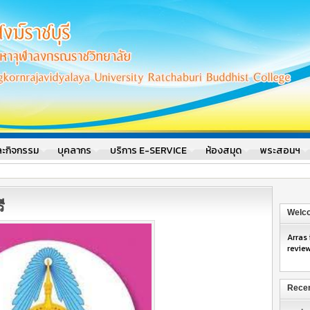
รณราชวิทยาลัย วิทยาลัยสงฆ์ราชบุรี
าชวิทยาลัย
ละกิจกรรม
บุคลากร
บริการ E-SERVICE
ห้องสมุด
พระสอนฯ
ี
Welco
Arras
revie
Recen