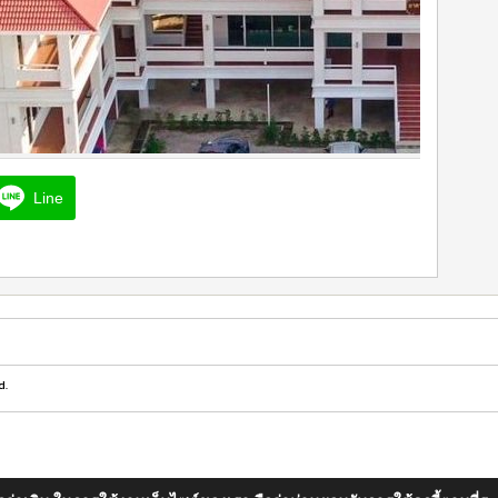
Line
d.