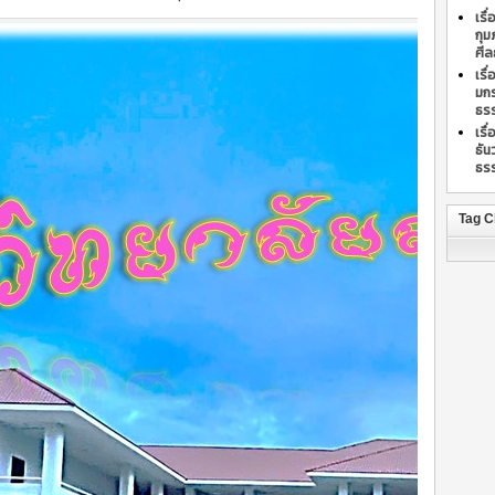
เรื
กุม
ศีล
เรื
มก
ธรร
เรื
ธั
ธรร
Tag C