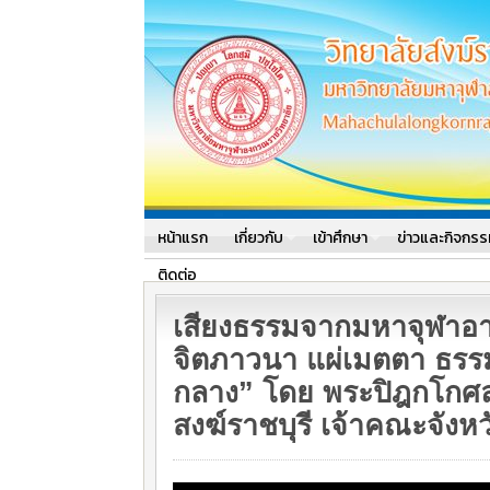
มหาวิทยาลัยมหาจุฬาลงกรณราช
มหาวิทยาลัยมหาจุฬาลงกรณราชวิท
หน้าแรก
เกี่ยวกับ
เข้าศึกษา
ข่าวและกิจกรร
ติดต่อ
เสียงธรรมจากมหาจุฬาอา
จิตภาวนา แผ่เมตตา ธรร
กลาง” โดย พระปิฎกโกศล,
สงฆ์ราชบุรี เจ้าคณะจังหว